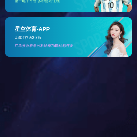
趁花朵还没有飘落，我们齐聚一堂；趁草场
还郁郁苍苍，我们互赠辞章。鲜红的青春烈火在
春天熊熊燃烧，中国共产党的光芒，却比春光更
亮！
4月24日下午，同学们精神饱满，意气风
发，高一13班全体同学将一腔赤子丹心化作一篇
《可爱的中国》，拉开了朗诵会的序幕。
每个班
级按照抽签次序有序上场，不论激情澎湃的呐喊
还是深情动人的呼唤，无不展现着青年一代的风
采，无不昂扬着青年一代的志向！