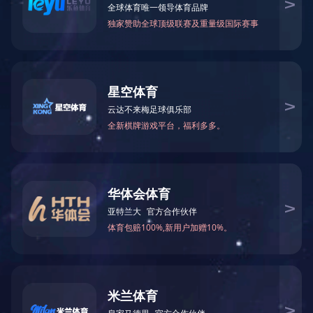
老校区地址：
泰安市青年路117号
新校区地址：
泰安市高新技术开发区南天门大街3367号
联系电话 老校区：
0538-5885101
新校区:
0538-5885310
邮箱 老校区：
yzb5656@163.com
新校区:
yzxxqbgs@163.com
版权所有：开云网页版 鲁ICP备13022236号
鲁公网安备：
37090202000187号
开云手机登录界面
|
华体会官方端网站登录入口
|
开云官方网页版
|
开云
官方版在线入口
|
风云体育·（中国）官方网站
|
乐竞网页版登录入口
|
开
云网页版
|
乐鱼平台
|
乐鱼官方端网站登录入口
|