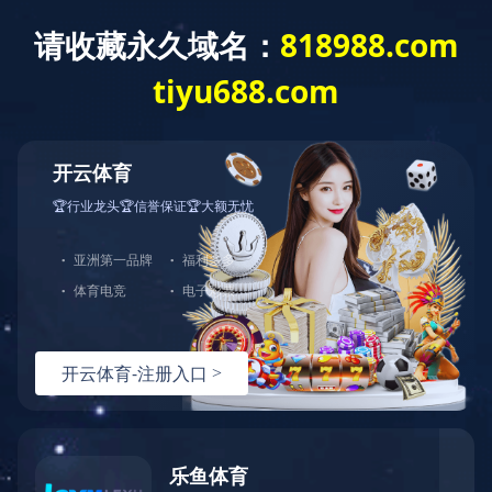
校园动态
党建工作
开云网页版
学生发
首页
>
老校区
>
校园动态
>
校园新闻
东华大学喜报
[日期：
2021-12-
点击:
03
]