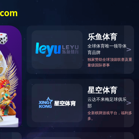
搜索
登录
对外交流
招考信息
桃李芬芳
信息公开
文
母校
百年校庆后再次访问母校。