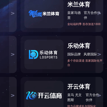
与发展成绩时，更是格外高兴，表示将于近期再回母校，为全校师生做一
天门大街3367号
0
com
87号
云网页版
|
乐鱼平台
|
乐鱼官方端网站登录入口
|